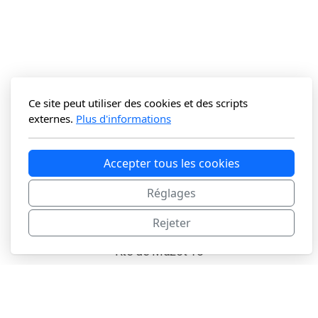
Ce site peut utiliser des cookies et des scripts
externes.
Plus d'informations
Accepter tous les cookies
Réglages
Société de Tir Sportif du Beulet
Rejeter
Paul-André Zufferey
Rte de Muzot 13
3968 Veyras
Email: pa.zufferey@gmail.com
N°FST: 1.23.1.01.064