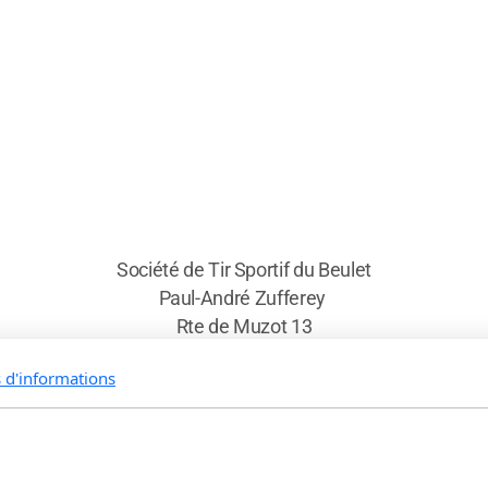
Société de Tir Sportif du Beulet
Paul-André Zufferey
Rte de Muzot 13
3968 Veyras
s d'informations
Email: pa.zufferey@gmail.com
N°FST: 1.23.1.01.064